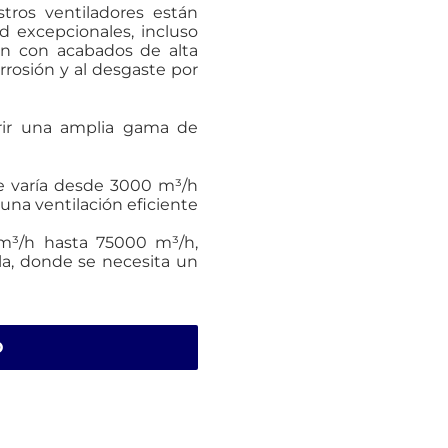
stros ventiladores están
ad excepcionales, incluso
an con acabados de alta
rrosión y al desgaste por
brir una amplia gama de
e varía desde 3000 m³/h
una ventilación eficiente
³/h hasta 75000 m³/h,
ala, donde se necesita un
O