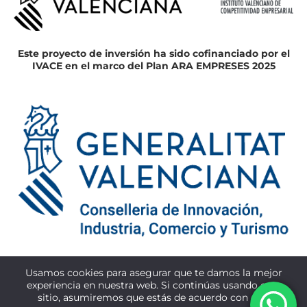
Este proyecto de inversión ha sido cofinanciado por el
IVACE en el marco del Plan ARA EMPRESES 2025
Hemos recibido una ayuda pública de la Generalitat
Usamos cookies para asegurar que te damos la mejor
Valencia, EMDANA, a través de la Conselleria de
experiencia en nuestra web. Si continúas usando este
Innovación, Industria, Comercio y Turismo, destinada a
sitio, asumiremos que estás de acuerdo con ello.
la reactivación económica tras los daños sufridos por la