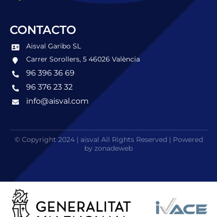
CONTACTO
Aisval Garibo SL
Carrer Sorollers, 5 46026 València
96 396 36 69
96 376 23 32
info@aisval.com
© Copyright 2024 | aisval All Rights Reserved | Powered
by zonadeweb