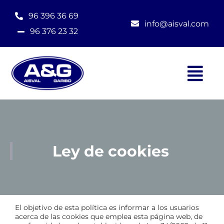
Saltar
al
96 396 36 69
contenido
info@aisval.com
96 376 23 32
Tog
Nav
Inicio
Ley de cookies
Quiénes somos
Productos
El objetivo de esta política es informar a los usuarios
Servicios
acerca de las cookies que emplea esta página web, de