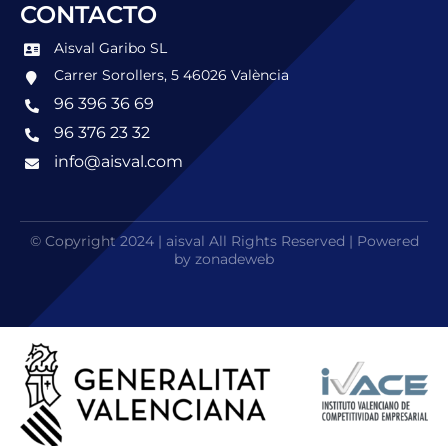
CONTACTO
Aisval Garibo SL
Carrer Sorollers, 5 46026 València
96 396 36 69
96 376 23 32
info@aisval.com
© Copyright 2024 | aisval All Rights Reserved | Powered
by zonadeweb