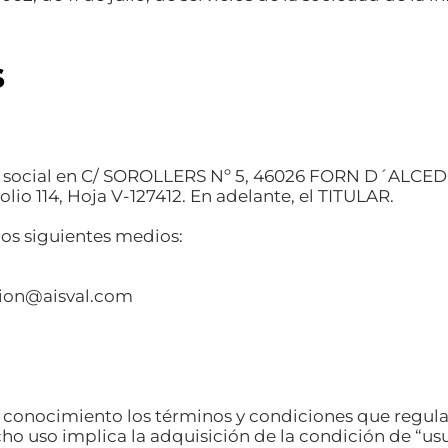
s
o social en C/ SOROLLERS Nº 5, 46026 FORN D´ALCEDO
lio 114, Hoja V-127412. En adelante, el TITULAR.
los siguientes medios:
cion@aisval.com
ocimiento los términos y condiciones que regulan el
ho uso implica la adquisición de la condición de “usu