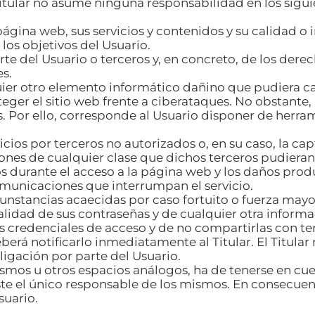
Titular no asume ninguna responsabilidad en los sigu
ágina web, sus servicios y contenidos y su calidad o 
 los objetivos del Usuario.
arte del Usuario o terceros y, en concreto, de los der
es.
uier otro elemento informático dañino que pudiera ca
ger el sitio web frente a ciberataques. No obstante,
s. Por ello, corresponde al Usuario disponer de herra
icios por terceros no autorizados o, en su caso, la cap
es de cualquier clase que dichos terceros pudieran 
 durante el acceso a la página web y los daños prod
omunicaciones que interrumpan el servicio.
cunstancias acaecidas por caso fortuito o fuerza mayo
lidad de sus contraseñas y de cualquier otra informac
 credenciales de acceso y de no compartirlas con ter
berá notificarlo inmediatamente al Titular. El Titula
igación por parte del Usuario.
mismos u otros espacios análogos, ha de tenerse en cu
ste el único responsable de los mismos. En consecuenc
suario.