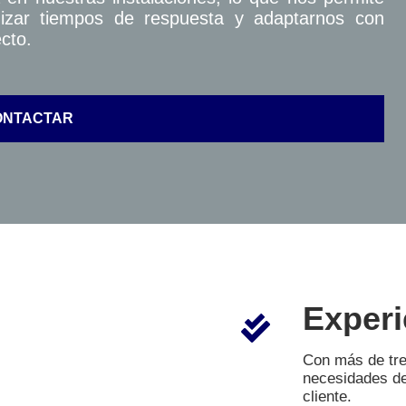
imizar tiempos de respuesta y adaptarnos con
cto.
ONTACTAR
Exper
Con más de tre
necesidades de
cliente.