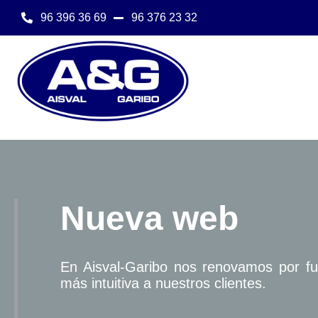
Saltar
96 396 36 69
96 376 23 32
al
contenido
Nueva web
En Aisval-Garibo nos renovamos por fu
más intuitiva a nuestros clientes.