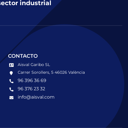
sector industrial
CONTACTO
Aisval Garibo SL
Carrer Sorollers, 5 46026 València
96 396 36 69
96 376 23 32
info@aisval.com