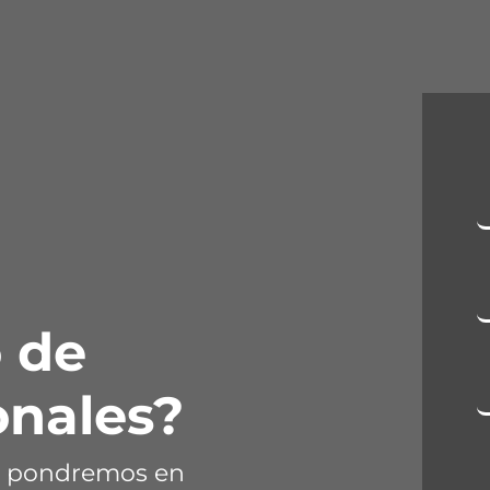
 de
onales?
os pondremos en